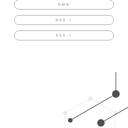
NMN
NAD +
SGS-1